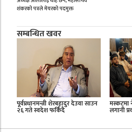
अध्यक्ष ओलीलाई थाहै छैन, महासचिव
शंकरको पत्रले मेयरको पदमुक्त
सम्बन्धित खवर
पूर्वप्रधानमन्त्री शेरबहादुर देउवा साउन
मस्कटमा 
२६ गते स्वदेश फर्किँदै
लगानी प्रवर