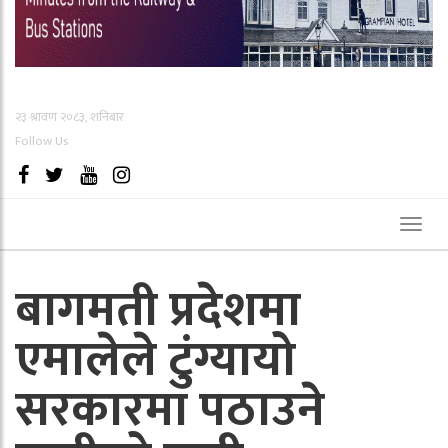
२३ श्रावण २०८३, शनिबार
Follow Us
Toggl
naviga
बागमती प्रदेशमा
एमालेले टुंग्यायो
सरकारमा पठाउने