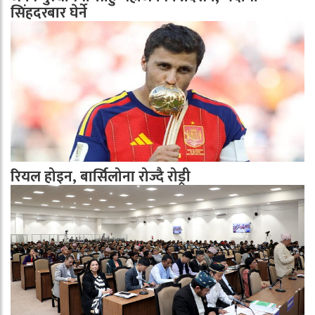
सिंहदरबार घेर्ने
रियल होइन, बार्सिलोना रोज्दै रोड्री