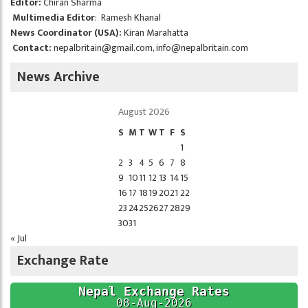
Editor:
Chiran Sharma
Multimedia Editor
: Ramesh Khanal
News Coordinator (USA):
Kiran Marahatta
Contact:
nepalbritain@gmail.com
,
info@nepalbritain.com
News Archive
August 2026
S
M
T
W
T
F
S
1
2
3
4
5
6
7
8
9
10
11
12
13
14
15
16
17
18
19
20
21
22
23
24
25
26
27
28
29
30
31
« Jul
Exchange Rate