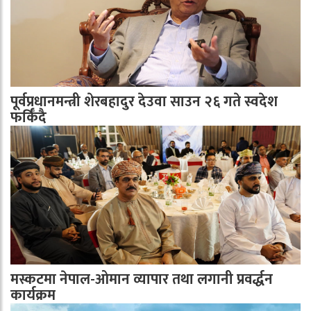
पूर्वप्रधानमन्त्री शेरबहादुर देउवा साउन २६ गते स्वदेश
फर्किँदै
मस्कटमा नेपाल-ओमान व्यापार तथा लगानी प्रवर्द्धन
कार्यक्रम