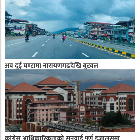
अब दुई घण्टामा नारायणगढदेखि बुटवल
कांग्रेस आधिकारिकताको सुनवाई पूर्ण इजालसमा