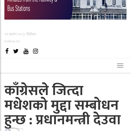
२१ श्रावण २०८३, बिहीबार
Follow Us
Toggl
naviga
काँग्रेसले जित्दा
मधेशको मुद्दा सम्बोधन
हुन्छ : प्रधानमन्त्री देउवा