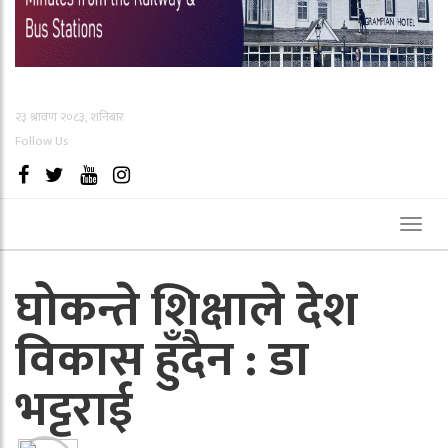
२३ श्रावण २०८३, शनिबार
Follow Us
Toggl
naviga
घोकन्ते शिक्षाले देश
विकास हुँदैन : डा
भट्टराई