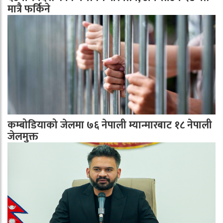
मात्रै फर्किने
कम्बोडियाको जेलमा ७६ नेपाली म्यान्मारबाट १८ नेपाली
जेलमुक्त