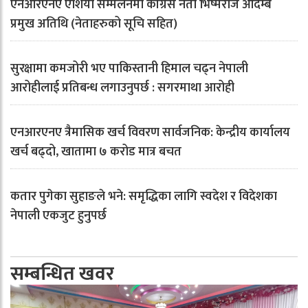
एनआरएनए एशिया सम्मेलनमा कांग्रेस नेता भिष्मराज आंदम्बे
प्रमुख अतिथि (नेताहरुको सूचि सहित)
सुरक्षामा कमजोरी भए पाकिस्तानी हिमाल चढ्न नेपाली
आरोहीलाई प्रतिबन्ध लगाउनुपर्छ : सगरमाथा आरोही
एनआरएनए त्रैमासिक खर्च विवरण सार्वजनिक: केन्द्रीय कार्यालय
खर्च बढ्दो, खातामा ७ करोड मात्र बचत
कतार पुगेका सुहाङले भने: समृद्धिका लागि स्वदेश र विदेशका
नेपाली एकजुट हुनुपर्छ
सम्बन्धित खवर