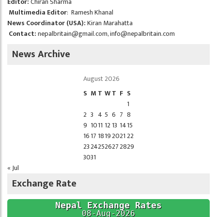
Editor:
Chiran Sharma
Multimedia Editor
: Ramesh Khanal
News Coordinator (USA):
Kiran Marahatta
Contact:
nepalbritain@gmail.com
,
info@nepalbritain.com
News Archive
August 2026
S
M
T
W
T
F
S
1
2
3
4
5
6
7
8
9
10
11
12
13
14
15
16
17
18
19
20
21
22
23
24
25
26
27
28
29
30
31
« Jul
Exchange Rate