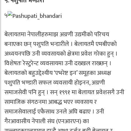
५. पशुपति भण्डारी
५
बेलायतमा नेपालीहरुमाझ अग्रणी उद्यमीको परिचय
बनाएका छन् पशुपति भन्डारीले । बेलायतमै एमबीएको
अध्ययनपछि उनी व्यवसायको क्षेत्रमा प्रवेश गरेका हुन् ।
विशेषतः रेस्टुरेन्ट व्यवसायमा उनी दख्खल राख्छन् ।
बेलायतको बहुउद्देश्यीय ‘एभरेष्ट इन’ समूहका अध्यक्ष
पशुपति भण्डारी सफल व्यवसायी होइनन, अग्रणी
समाजसेवी पनि हुन् । सन् १९९१ मा बेलायत प्रवेशसगै उनी
सामाजिक संगठनमा आबद्ध भएर व्यवसाय र
समाजसेवालाई एकैसाथ उनले अघि बढाए । उनी
गैरआवासीय नेपाली संघ (एनआरएन) का
सल्लाहकारलगायत झन्डै आधा दर्जन बढी बेलायत र