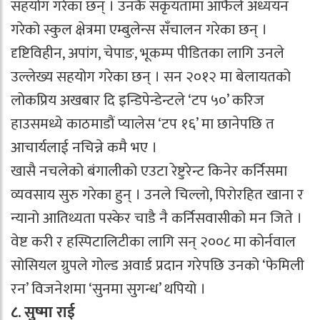
सहयोग गरेका छन् । उनकै सकृयतामा आफैले अध्ययन
गरेको स्कुल क्षेत्रमा एम्बुलेन्स सँचालन गरेका छन् ।
दृष्टिविहीन, अपांग, चेपाङ, भूकम्प पीडितका लागि उनले
उल्लेख्य सहयोग गरेका छन् । सन २०१२ मा बेलायतको
लोकप्रिय अखबार दि इन्डिपेन्डेन्टले ‘टप ५०’ करिज
हाउसमध्ये काठमाडौं प्यालेस ‘टप १६’ मा छानेपछि त
आचार्यलाई नचिन्ने कमै भए ।
खासै नचलेको बंगालीको एउटा रेष्टुरेन्ट किनेर कर्निसमा
व्यवसाय सुरु गरेका हुन् । उनले चिल्लो, पिरोरहित खाना र
न्यानो आतिथ्यता पस्केर चाडै नै कर्निसवासीको मन जिते ।
वेष्ट करी र हस्पिटालिटीका लागि सन् २००८ मा कोर्नवाल
सोसियल ग्रुपले गोल्ड अवार्ड प्रदान गरेपछि उनको ‘फेमिली
रन’ विजनेशमा ‘सुनमा सुगन्ध’ थपियो ।
८. सुष्मा राई