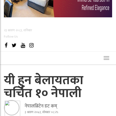
२३ श्रावण २०८३, शनिबार
Follow Us
Toggl
naviga
यी हुन बेलायतका
चर्चित १० नेपाली
नेपालब्रिटेन डट कम्
३ श्रावण २०७३, सोमबार ०८:२५