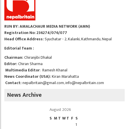
RUN BY: AMALACHAUR MEDIA NETWORK (AMN)
Registration No: 236274/076/077
Head Office Address:
Syuchatar - 2, Kalanki, Kathmandu, Nepal
Editorial Team :
Chairman:
Chiranjibi Dhakal
Editor:
Chiran Sharma
Multimedia Editor
: Ramesh Khanal
News Coordinator (USA):
Kiran Marahatta
Contact:
nepalbritain@gmail.com
,
info@nepalbritain.com
News Archive
August 2026
S
M
T
W
T
F
S
1