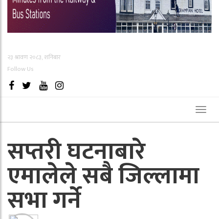
२३ श्रावण २०८३, शनिबार
Follow Us
Toggl
naviga
सप्तरी घटनाबारे
एमालेले सबै जिल्लामा
सभा गर्ने