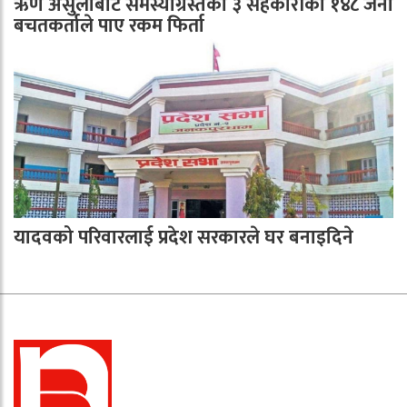
ऋण असुलीबाट समस्याग्रस्तका ३ सहकारीका १४८ जना
बचतकर्ताले पाए रकम फिर्ता
यादवको परिवारलाई प्रदेश सरकारले घर बनाइदिने