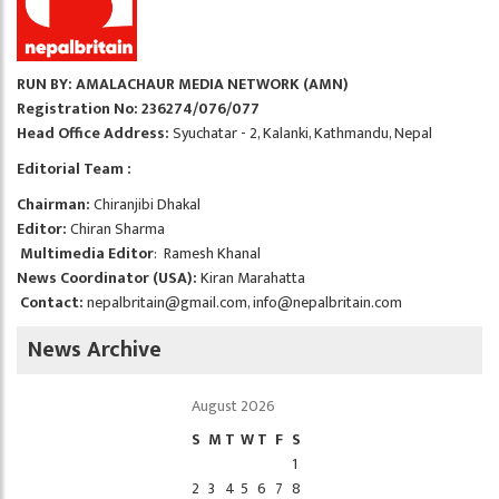
RUN BY: AMALACHAUR MEDIA NETWORK (AMN)
Registration No: 236274/076/077
Head Office Address:
Syuchatar - 2, Kalanki, Kathmandu, Nepal
Editorial Team :
Chairman:
Chiranjibi Dhakal
Editor:
Chiran Sharma
Multimedia Editor
: Ramesh Khanal
News Coordinator (USA):
Kiran Marahatta
Contact:
nepalbritain@gmail.com
,
info@nepalbritain.com
News Archive
August 2026
S
M
T
W
T
F
S
1
2
3
4
5
6
7
8