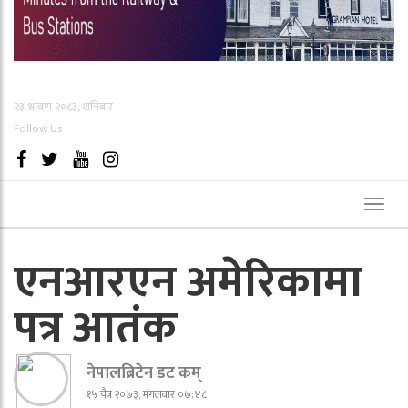
२३ श्रावण २०८३, शनिबार
Follow Us
Toggl
naviga
एनआरएन अमेरिकामा
पत्र आतंक
नेपालब्रिटेन डट कम्
१५ चैत्र २०७३, मंगलवार ०७:४८