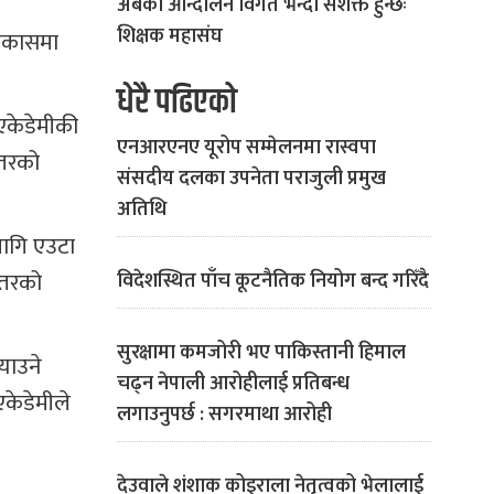
अबको आन्दोलन विगत भन्दा सशक्त हुन्छः
शिक्षक महासंघ
विकासमा
धेरै पढिएको
 एकेडेमीकी
एनआरएनए यूरोप सम्मेलनमा रास्वपा
्तरको
संसदीय दलका उपनेता पराजुली प्रमुख
अतिथि
 लागि एउटा
्तरको
विदेशस्थित पाँच कूटनैतिक नियोग बन्द गरिँदै
सुरक्षामा कमजोरी भए पाकिस्तानी हिमाल
्याउने
चढ्न नेपाली आरोहीलाई प्रतिबन्ध
एकेडेमीले
लगाउनुपर्छ : सगरमाथा आरोही
देउवाले शंशाक कोइराला नेतृत्वको भेलालाई