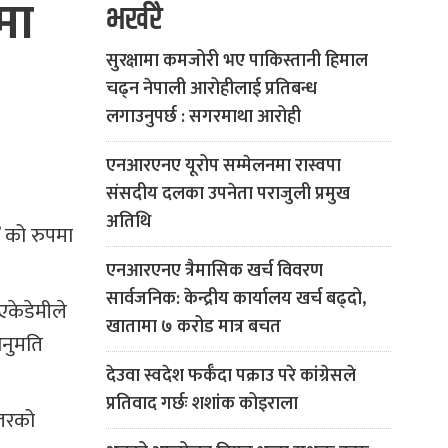
मा
भर्खरै
सुरक्षामा कमजोरी भए पाकिस्तानी हिमाल
चढ्न नेपाली आरोहीलाई प्रतिबन्ध
लगाउनुपर्छ : सगरमाथा आरोही
एनआरएनए यूरोप सम्मेलनमा रास्वपा
संसदीय दलका उपनेता पराजुली प्रमुख
अतिथि
र’ को रुपमा
एनआरएनए त्रैमासिक खर्च विवरण
सार्वजनिक: केन्द्रीय कार्यालय खर्च बढ्दो,
एकेडेमीले
खातामा ७ करोड मात्र बचत
अनुमति
देउवा स्वदेश फर्कँदा पक्राउ परे कांग्रेसले
प्रतिवाद गर्छः शशांक कोइराला
्तरको