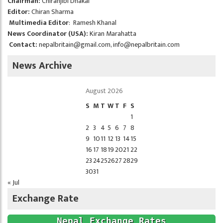
Chairman:
Chiranjibi Dhakal
Editor:
Chiran Sharma
Multimedia Editor
: Ramesh Khanal
News Coordinator (USA):
Kiran Marahatta
Contact:
nepalbritain@gmail.com
,
info@nepalbritain.com
News Archive
August 2026
S
M
T
W
T
F
S
1
2
3
4
5
6
7
8
9
10
11
12
13
14
15
16
17
18
19
20
21
22
23
24
25
26
27
28
29
30
31
« Jul
Exchange Rate