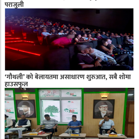
पराजुली
‘गौथली’ को बेलायतमा असाधारण शुरुआत, सबै शोमा
हाउसफुल