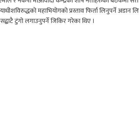
माले र नेकपा माओवादी केन्द्रका शीर्ष नेताहरुको बैठकमा सत्
ायाधीशविरुद्धको महाभियोगको प्रस्ताव फिर्ता लिनुपर्ने अडान 
सद्बाटै टुंगो लगाउनुपर्ने जिकिर गरेका थिए ।