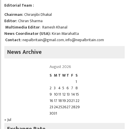
Editorial Team :
Chairman:
Chiranjibi Dhakal
Editor:
Chiran Sharma
Multimedia Editor
: Ramesh Khanal
News Coordinator (USA):
Kiran Marahatta
Contact:
nepalbritain@gmail.com
,
info@nepalbritain.com
News Archive
August 2026
S
M
T
W
T
F
S
1
2
3
4
5
6
7
8
9
10
11
12
13
14
15
16
17
18
19
20
21
22
23
24
25
26
27
28
29
30
31
« Jul