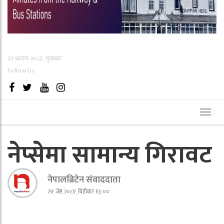
२२ श्रावण २०८३, शुक्रबार
Follow Us
Toggl
naviga
नेप्सेमा सामान्य गिरावट
नेपालब्रिटेन संवाददाता
२४ जेष्ठ २०८१, बिहीबार १३:००