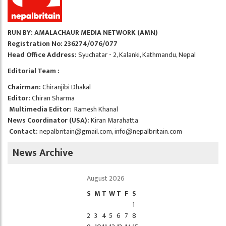
RUN BY: AMALACHAUR MEDIA NETWORK (AMN)
Registration No: 236274/076/077
Head Office Address:
Syuchatar - 2, Kalanki, Kathmandu, Nepal
Editorial Team :
Chairman:
Chiranjibi Dhakal
Editor:
Chiran Sharma
Multimedia Editor
: Ramesh Khanal
News Coordinator (USA):
Kiran Marahatta
Contact:
nepalbritain@gmail.com
,
info@nepalbritain.com
News Archive
August 2026
S
M
T
W
T
F
S
1
2
3
4
5
6
7
8