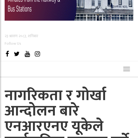
२३ श्रावण २०८३, शनिबार
Follow Us
Toggl
naviga
नागरिकता र गोर्खा
आन्दोलन बारे
एनआरएनए यूकेले