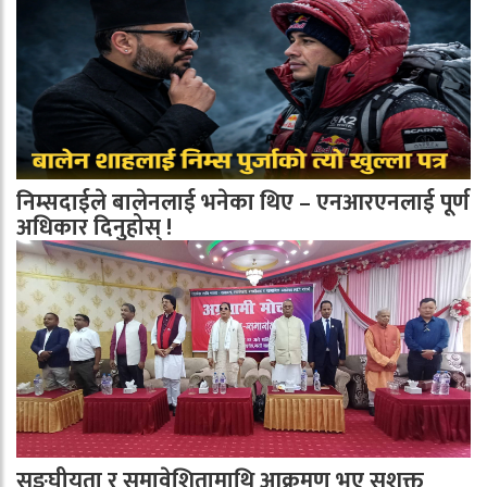
निम्सदाईले बालेनलाई भनेका थिए – एनआरएनलाई पूर्ण
अधिकार दिनुहोस् !
सङ्घीयता र समावेशितामाथि आक्रमण भए सशक्त