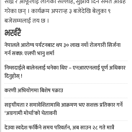
सोध्न र आफूलाई लागेका सल्लाह, सुझाव दिन समेत आग्रह
गरेका छन् । कार्यक्रम अपरान्ह ३ बजेदेखि बेलुका ९
बजेसम्मलाई तय छ ।
भर्खरै
नेपालले आरोग्य पर्यटनबाट थप ३० लाख नयाँ रोजगारी सिर्जना
गर्न सक्छ: एलपी भानु शर्मा
निम्सदाईले बालेनलाई भनेका थिए – एनआरएनलाई पूर्ण अधिकार
दिनुहोस् !
करणी अभियोगमा बिशेष पक्राउ
सङ्घीयता र समावेशितामाथि आक्रमण भए सशक्त प्रतिकार गर्ने
‘अग्रगामी मोर्चा’को चेतावनी
देउवा स्वदेश फर्किने समय परिवर्तन, अब साउन २८ गते मात्रै