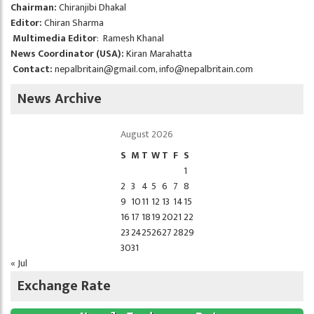
Chairman:
Chiranjibi Dhakal
Editor:
Chiran Sharma
Multimedia Editor
: Ramesh Khanal
News Coordinator (USA):
Kiran Marahatta
Contact:
nepalbritain@gmail.com
,
info@nepalbritain.com
News Archive
August 2026
S
M
T
W
T
F
S
1
2
3
4
5
6
7
8
9
10
11
12
13
14
15
16
17
18
19
20
21
22
23
24
25
26
27
28
29
30
31
« Jul
Exchange Rate