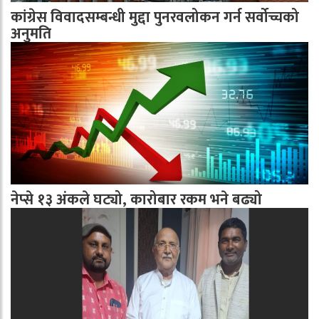
कांग्रेस विवादसम्बन्धी मुद्दा पुनरवलोकन गर्न सर्वोच्चको
अनुमति
नेप्से १३ अंकले घट्यो, कारोबार रकम भने बढ्यो