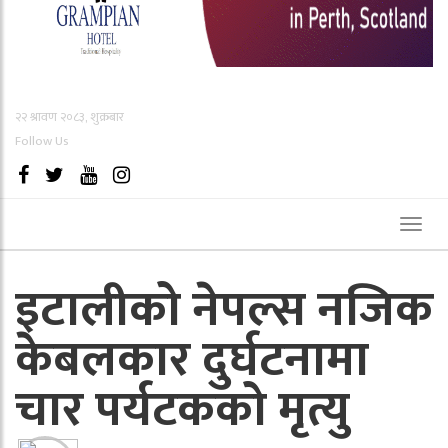
२२ श्रावण २०८३, शुक्रबार
Follow Us
Toggl
naviga
इटालीको नेपल्स नजिक
केबलकार दुर्घटनामा
चार पर्यटकको मृत्यु