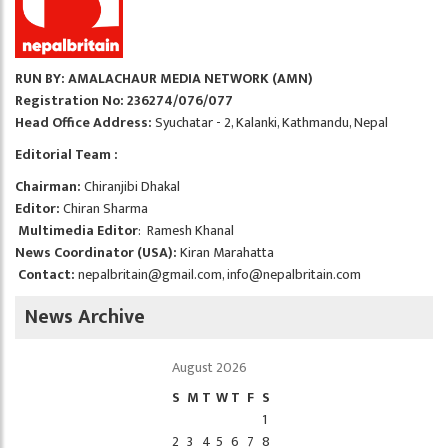
RUN BY: AMALACHAUR MEDIA NETWORK (AMN)
Registration No: 236274/076/077
Head Office Address:
Syuchatar - 2, Kalanki, Kathmandu, Nepal
Editorial Team :
Chairman:
Chiranjibi Dhakal
Editor:
Chiran Sharma
Multimedia Editor
: Ramesh Khanal
News Coordinator (USA):
Kiran Marahatta
Contact:
nepalbritain@gmail.com
,
info@nepalbritain.com
News Archive
August 2026
S
M
T
W
T
F
S
1
2
3
4
5
6
7
8