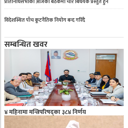
प्रतिनिधिसभाको आजको बैठकमा चार बिधेयक प्रस्तुत हुने
विदेशस्थित पाँच कूटनैतिक नियोग बन्द गरिँदै
सम्बन्धित खवर
४ महिनामा मन्त्रिपरिषद्का ३८४ निर्णय