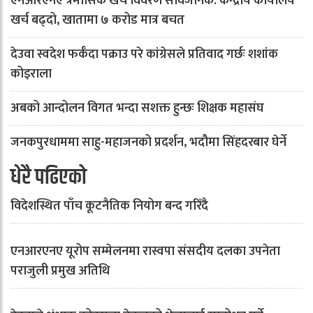
एनआरएनए त्रैमासिक खर्च विवरण सार्वजनिक: केन्द्रीय कार्यालय
खर्च बढ्दो, खातामा ७ करोड मात्र बचत
देउवा स्वदेश फर्कँदा पक्राउ परे कांग्रेसले प्रतिवाद गर्छः शशांक
कोइराला
अबको आन्दोलन विगत भन्दा सशक्त हुन्छः शिक्षक महासंघ
जनकपुरधाममा साहु-महाजनको प्रदर्शन, भदौमा सिंहदरबार घेर्ने
धेरै पढिएको
विदेशस्थित पाँच कूटनैतिक नियोग बन्द गरिँदै
एनआरएनए यूरोप सम्मेलनमा रास्वपा संसदीय दलका उपनेता
पराजुली प्रमुख अतिथि