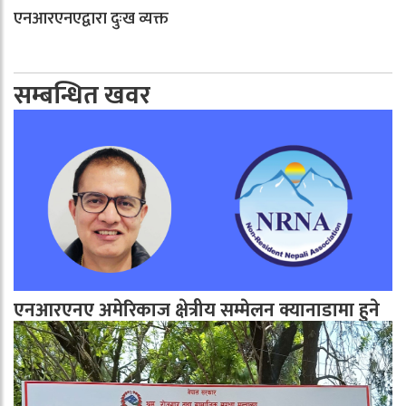
एनआरएनएद्वारा दुःख व्यक्त
सम्बन्धित खवर
एनआरएनए अमेरिकाज क्षेत्रीय सम्मेलन क्यानाडामा हुने