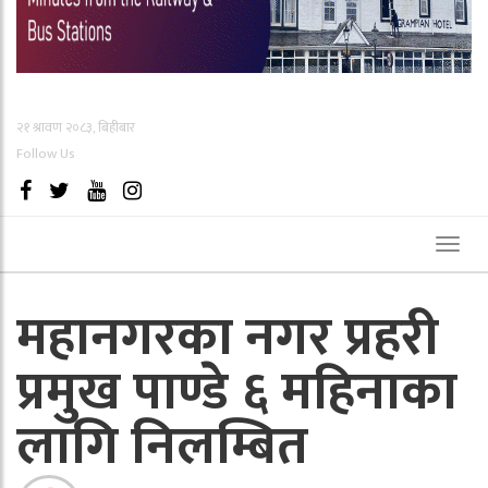
२१ श्रावण २०८३, बिहीबार
Follow Us
Toggl
naviga
महानगरका नगर प्रहरी
प्रमुख पाण्डे ६ महिनाका
लागि निलम्बित