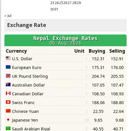
23
24
25
26
27
28
29
30
31
« Jul
Exchange Rate