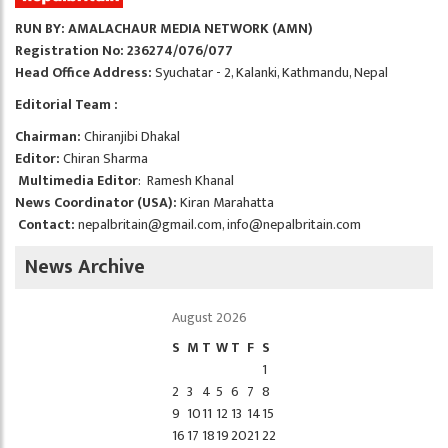
RUN BY: AMALACHAUR MEDIA NETWORK (AMN)
Registration No: 236274/076/077
Head Office Address:
Syuchatar - 2, Kalanki, Kathmandu, Nepal
Editorial Team :
Chairman:
Chiranjibi Dhakal
Editor:
Chiran Sharma
Multimedia Editor
: Ramesh Khanal
News Coordinator (USA):
Kiran Marahatta
Contact:
nepalbritain@gmail.com
,
info@nepalbritain.com
News Archive
August 2026
S
M
T
W
T
F
S
1
2
3
4
5
6
7
8
9
10
11
12
13
14
15
16
17
18
19
20
21
22