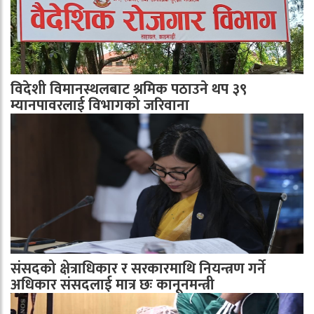
विदेशी विमानस्थलबाट श्रमिक पठाउने थप ३९
म्यानपावरलाई विभागको जरिवाना
संसदको क्षेत्राधिकार र सरकारमाथि नियन्त्रण गर्ने
अधिकार संसदलाई मात्र छः कानूनमन्त्री