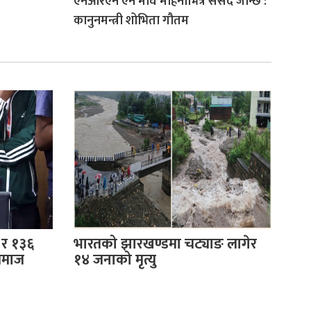
एनआरएन ऐन माघ महिनाभित्र संसद जान्छ :
कानुनमन्त्री शोभिता गौतम
 र १३६
भारतको झारखण्डमा चट्याङ लागेर
समाज
१४ जनाको मृत्यु