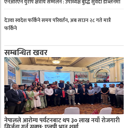
एनआरएन युरोप क्षेत्रीय सम्मेलन : उपाध्यक्ष बुद्धि सुवेदी डब्लिनमा
देउवा स्वदेश फर्किने समय परिवर्तन, अब साउन २८ गते मात्रै
फर्किने
सम्बन्धित खवर
नेपालले आरोग्य पर्यटनबाट थप ३० लाख नयाँ रोजगारी
सिर्जना गर्न सक्छ: एलपी भानु शर्मा