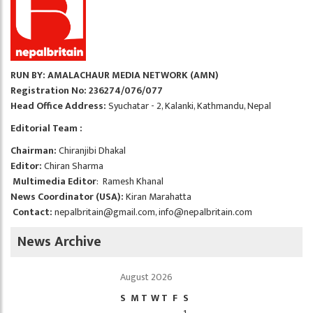
RUN BY: AMALACHAUR MEDIA NETWORK (AMN)
Registration No: 236274/076/077
Head Office Address:
Syuchatar - 2, Kalanki, Kathmandu, Nepal
Editorial Team :
Chairman:
Chiranjibi Dhakal
Editor:
Chiran Sharma
Multimedia Editor
: Ramesh Khanal
News Coordinator (USA):
Kiran Marahatta
Contact:
nepalbritain@gmail.com
,
info@nepalbritain.com
News Archive
August 2026
S
M
T
W
T
F
S