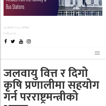
२३ श्रावण २०८३, शनिबार
Follow Us
Toggl
naviga
जलवायु वित्त र दिगो
कृषि प्रणालीमा सहयोग
गर्न परराष्ट्रमन्त्रीको