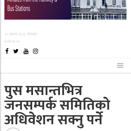
२५ श्रावण २०८३, सोमबार
Follow Us
Toggl
naviga
पुस मसान्तभित्र
जनसम्पर्क समितिको
अधिवेशन सक्नु पर्ने