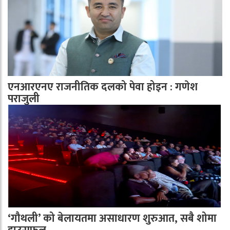
एनआरएनए राजनीतिक दलको पेवा होइन : गणेश
पराजुली
‘गौथली’ को बेलायतमा असाधारण शुरुआत, सबै शोमा