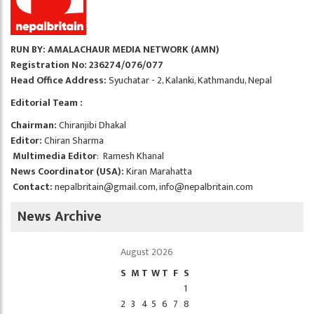
RUN BY: AMALACHAUR MEDIA NETWORK (AMN)
Registration No: 236274/076/077
Head Office Address:
Syuchatar - 2, Kalanki, Kathmandu, Nepal
Editorial Team :
Chairman:
Chiranjibi Dhakal
Editor:
Chiran Sharma
Multimedia Editor
: Ramesh Khanal
News Coordinator (USA):
Kiran Marahatta
Contact:
nepalbritain@gmail.com
,
info@nepalbritain.com
News Archive
August 2026
S
M
T
W
T
F
S
1
2
3
4
5
6
7
8