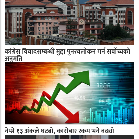
कांग्रेस विवादसम्बन्धी मुद्दा पुनरवलोकन गर्न सर्वोच्चको
अनुमति
नेप्से १३ अंकले घट्यो, कारोबार रकम भने बढ्यो