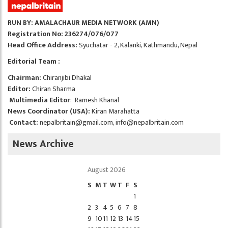
RUN BY: AMALACHAUR MEDIA NETWORK (AMN)
Registration No: 236274/076/077
Head Office Address:
Syuchatar - 2, Kalanki, Kathmandu, Nepal
Editorial Team :
Chairman:
Chiranjibi Dhakal
Editor:
Chiran Sharma
Multimedia Editor
: Ramesh Khanal
News Coordinator (USA):
Kiran Marahatta
Contact:
nepalbritain@gmail.com
,
info@nepalbritain.com
News Archive
August 2026
S
M
T
W
T
F
S
1
2
3
4
5
6
7
8
9
10
11
12
13
14
15