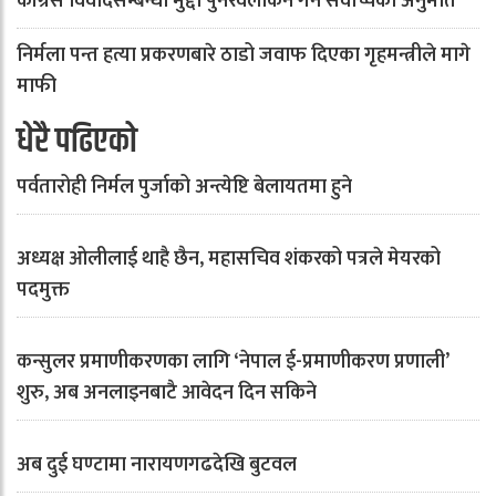
कांग्रेस विवादसम्बन्धी मुद्दा पुनरवलोकन गर्न सर्वोच्चको अनुमति
निर्मला पन्त हत्या प्रकरणबारे ठाडो जवाफ दिएका गृहमन्त्रीले मागे
माफी
धेरै पढिएको
पर्वतारोही निर्मल पुर्जाको अन्त्येष्टि बेलायतमा हुने
अध्यक्ष ओलीलाई थाहै छैन, महासचिव शंकरको पत्रले मेयरको
पदमुक्त
कन्सुलर प्रमाणीकरणका लागि ‘नेपाल ई-प्रमाणीकरण प्रणाली’
शुरु, अब अनलाइनबाटै आवेदन दिन सकिने
अब दुई घण्टामा नारायणगढदेखि बुटवल