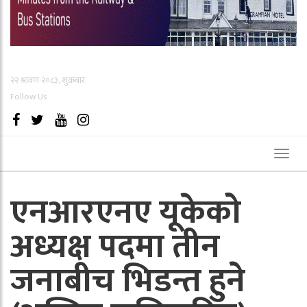
२२ श्रावण २०८३, शुक्रबार
Follow Us
Toggl
naviga
एनआरएनए यूकेको
अध्यक्ष पदमा तीन
जनाबीच भिडन्त हुने