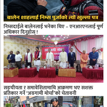
निम्सदाईले बालेनलाई भनेका थिए – एनआरएनलाई पूर्ण
अधिकार दिनुहोस् !
सङ्घीयता र समावेशितामाथि आक्रमण भए सशक्त
प्रतिकार गर्ने ‘अग्रगामी मोर्चा’को चेतावनी