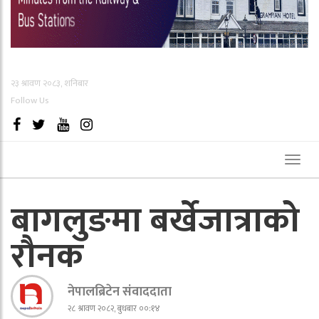
२३ श्रावण २०८३, शनिबार
Follow Us
Toggl
naviga
बागलुङमा बर्खेजात्राको
रौनक
नेपालब्रिटेन संवाददाता
२८ श्रावण २०८२, बुधबार ००:१४