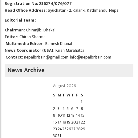
Registration No: 236274/076/077
Head Office Address:
Syuchatar - 2, Kalanki, Kathmandu, Nepal
Editorial Team :
Chairman:
Chiranjibi Dhakal
Editor:
Chiran Sharma
Multimedia Editor
: Ramesh Khanal
News Coordinator (USA):
Kiran Marahatta
Contact:
nepalbritain@gmail.com
,
info@nepalbritain.com
News Archive
August 2026
S
M
T
W
T
F
S
1
2
3
4
5
6
7
8
9
10
11
12
13
14
15
16
17
18
19
20
21
22
23
24
25
26
27
28
29
30
31