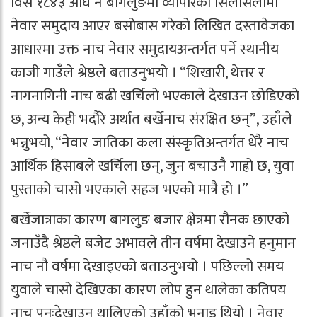
विसं १८४३ अघि नै बागलुङमा व्यापारको सिलसिलामा
नेवार समुदाय आएर बसोबास गरेको लिखित दस्तावेजका
आधारमा उक्त नाच नेवार समुदायअन्तर्गत पर्ने स्थानीय
काजी गाउँले श्रेष्ठले बताउनुभयो । “शिखारी, थेत्तर र
नागनागिनी नाच बढी खर्चिलो भएकाले देखाउन छोडिएको
छ, अन्य केही भदौरे अर्थात बर्खेनाच संरक्षित छन्”, उहाँले
भन्नुभयो, “नेवार जातिका कला संस्कृतिअन्तर्गत धेरै नाच
आर्थिक हिसाबले खर्चिला छन्, जुन बचाउनै गाह्रो छ, युवा
पुस्ताको चासो भएकाले सहज भएको मात्रै हो ।”
बर्खेजात्राका कारण बागलुङ बजार क्षेत्रमा रौनक छाएको
जनाउँदै श्रेष्ठले बजेट अभावले तीन वर्षमा देखाउने हनुमान
नाच नौ वर्षमा देखाइएको बताउनुभयो । पछिल्लो समय
युवाले चासो देखिएका कारण लोप हुन थालेका कतिपय
नाच पुनःदेखाउन थालिएको उहाँको भनाइ थियो । नेवार