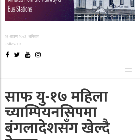
२३ श्रावण २०८३, शनिबार
Follow Us
Toggl
naviga
साफ यु-१७ महिला
च्याम्पियनसिपमा
बंगलादेशसँग खेल्दै