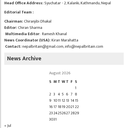
Head Office Address:
Syuchatar - 2, Kalanki, Kathmandu, Nepal
Editorial Team :
Chairman:
Chiranjibi Dhakal
Editor:
Chiran Sharma
Multimedia Editor
: Ramesh Khanal
News Coordinator (USA):
Kiran Marahatta
Contact:
nepalbritain@gmail.com
,
info@nepalbritain.com
News Archive
August 2026
S
M
T
W
T
F
S
1
2
3
4
5
6
7
8
9
10
11
12
13
14
15
16
17
18
19
20
21
22
23
24
25
26
27
28
29
30
31
« Jul