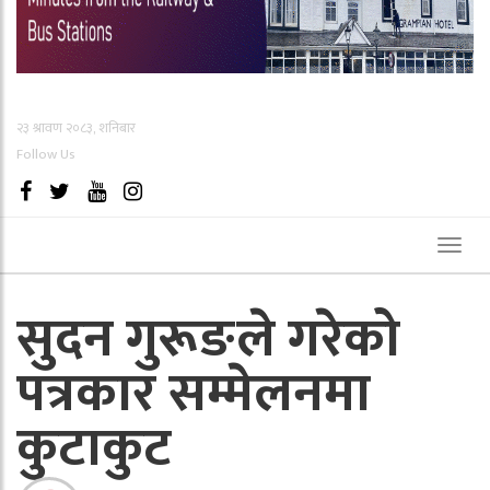
२३ श्रावण २०८३, शनिबार
Follow Us
Toggl
naviga
सुदन गुरूङले गरेको
पत्रकार सम्मेलनमा
कुटाकुट