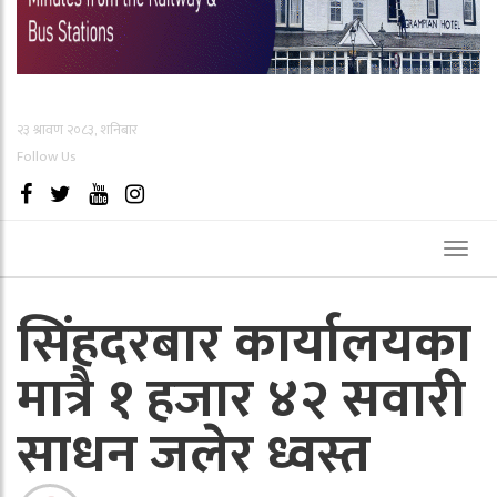
२३ श्रावण २०८३, शनिबार
Follow Us
Toggl
naviga
सिंहदरबार कार्यालयका
मात्रै १ हजार ४२ सवारी
साधन जलेर ध्वस्त