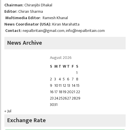
Chairman:
Chiranjibi Dhakal
Editor:
Chiran Sharma
Multimedia Editor
: Ramesh Khanal
News Coordinator (USA):
Kiran Marahatta
Contact:
nepalbritain@gmail.com
,
info@nepalbritain.com
News Archive
August 2026
S
M
T
W
T
F
S
1
2
3
4
5
6
7
8
9
10
11
12
13
14
15
16
17
18
19
20
21
22
23
24
25
26
27
28
29
30
31
« Jul
Exchange Rate