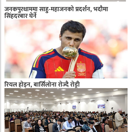
जनकपुरधाममा साहु-महाजनको प्रदर्शन, भदौमा
सिंहदरबार घेर्ने
रियल होइन, बार्सिलोना रोज्दै रोड्री