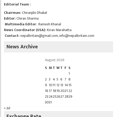
Editorial Team :
Chairman:
Chiranjibi Dhakal
Editor:
Chiran Sharma
Multimedia Editor
: Ramesh Khanal
News Coordinator (USA):
Kiran Marahatta
Contact:
nepalbritain@gmail.com
,
info@nepalbritain.com
News Archive
August 2026
S
M
T
W
T
F
S
1
2
3
4
5
6
7
8
9
10
11
12
13
14
15
16
17
18
19
20
21
22
23
24
25
26
27
28
29
30
31
« Jul
Exchange Rate