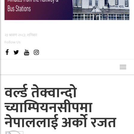
२३ श्रावण २०८३, शनिबार
Follow Us
Toggl
naviga
वर्ल्ड तेक्वान्दो
च्याम्पियनसीपमा
नेपाललाई अर्को रजत