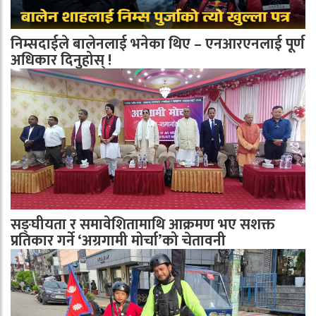
निम्सदाईले बालेनलाई भनेका थिए – एनआरएनलाई पूर्ण
अधिकार दिनुहोस् !
सङ्घीयता र समावेशितामाथि आक्रमण भए सशक्त
प्रतिकार गर्ने ‘अग्रगामी मोर्चा’को चेतावनी