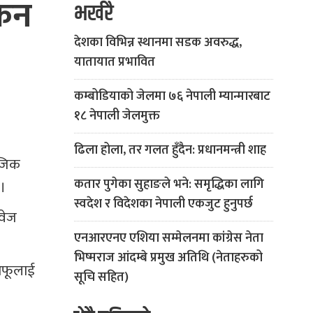
किन
भर्खरै
देशका विभिन्न स्थानमा सडक अवरुद्ध,
यातायात प्रभावित
कम्बोडियाको जेलमा ७६ नेपाली म्यान्मारबाट
१८ नेपाली जेलमुक्त
ढिला होला, तर गलत हुँदैन: प्रधानमन्त्री शाह
ाजिक
कतार पुगेका सुहाङले भने: समृद्धिका लागि
 ।
स्वदेश र विदेशका नेपाली एकजुट हुनुपर्छ
ावेज
एनआरएनए एशिया सम्मेलनमा कांग्रेस नेता
भिष्मराज आंदम्बे प्रमुख अतिथि (नेताहरुको
 आफूलाई
सूचि सहित)