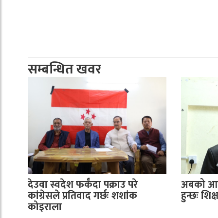
सम्बन्धित खवर
देउवा स्वदेश फर्कँदा पक्राउ परे
अबको आन्
कांग्रेसले प्रतिवाद गर्छः शशांक
हुन्छः शि
कोइराला