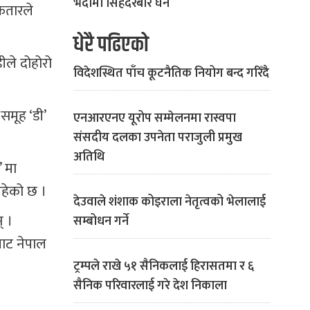
भदौमा सिंहदरबार घेर्ने
कतारले
धेरै पढिएको
ीले दोहोरो
विदेशस्थित पाँच कूटनैतिक नियोग बन्द गरिँदै
समूह ‘डी’
एनआरएनए यूरोप सम्मेलनमा रास्वपा
संसदीय दलका उपनेता पराजुली प्रमुख
अतिथि
 मा
रहेको छ ।
देउवाले शंशाक कोइराला नेतृत्वको भेलालाई
् ।
सम्बोधन गर्ने
बाट नेपाल
ट्रम्पले राखे ५१ सैनिकलाई हिरासतमा र ६
सैनिक परिवारलाई गरे देश निकाला