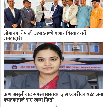
ओमानमा नेपाली उत्पादनको बजार विस्तार गर्ने
समझदारी
ऋण असुलीबाट समस्याग्रस्तका ३ सहकारीका १४८ जना
बचतकर्ताले पाए रकम फिर्ता