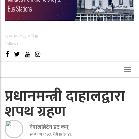
२३ श्रावण २०८३, शनिबार
Follow Us
Toggl
naviga
प्रधानमन्त्री दाहालद्वारा
शपथ ग्रहण
नेपालब्रिटेन डट कम्
२० श्रावण २०७३, बिहीबार १२:४६