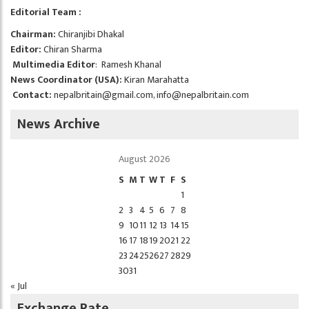
Editorial Team :
Chairman:
Chiranjibi Dhakal
Editor:
Chiran Sharma
Multimedia Editor
: Ramesh Khanal
News Coordinator (USA):
Kiran Marahatta
Contact:
nepalbritain@gmail.com
,
info@nepalbritain.com
News Archive
August 2026
S
M
T
W
T
F
S
1
2
3
4
5
6
7
8
9
10
11
12
13
14
15
16
17
18
19
20
21
22
23
24
25
26
27
28
29
30
31
« Jul
Exchange Rate