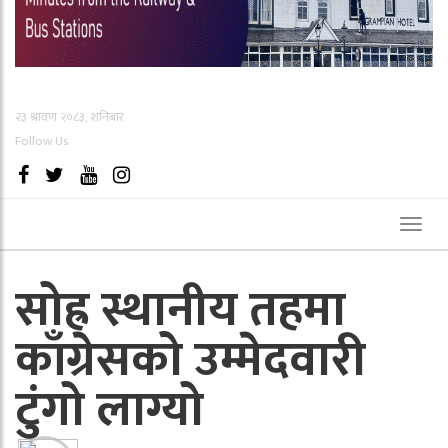
२३ श्रावण २०८३, शनिबार
Follow Us
Toggl
naviga
सोह्र स्थानीय तहमा
काँग्रेसको उम्मेदवारी
टुंगो लाग्यो