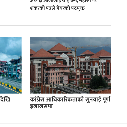
अध्यक्ष ओलीलाई थाहै छैन, महासचिव
शंकरको पत्रले मेयरको पदमुक्त
देखि
कांग्रेस आधिकारिकताको सुनवाई पूर्ण
इजालसमा