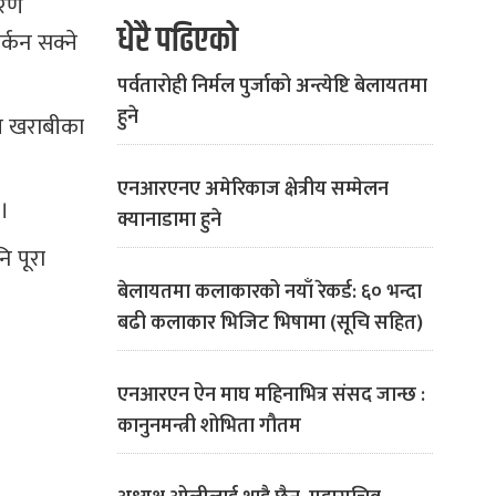
तरण
धेरै पढिएको
्कन सक्ने
पर्वतारोही निर्मल पुर्जाको अन्त्येष्टि बेलायतमा
हुने
सम खराबीका
एनआरएनए अमेरिकाज क्षेत्रीय सम्मेलन
 ।
क्यानाडामा हुने
ि पूरा
बेलायतमा कलाकारको नयाँ रेकर्ड: ६० भन्दा
बढी कलाकार भिजिट भिषामा (सूचि सहित)
एनआरएन ऐन माघ महिनाभित्र संसद जान्छ :
कानुनमन्त्री शोभिता गौतम