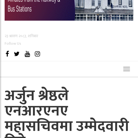
२३ श्रावण २०८३, शनिबार
Follow Us
Toggl
naviga
अर्जुन श्रेष्ठले
एनआरएनए
महासचिवमा उम्मेदवारी