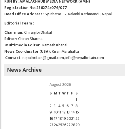
RUN BY: AMALACHAUR MEDIA NETWORK (AMN)
Registration No: 236274/076/077
Head Office Address:
Syuchatar - 2, Kalanki, Kathmandu, Nepal
Editorial Team :
Chairman:
Chiranjibi Dhakal
Editor:
Chiran Sharma
Multimedia Editor
: Ramesh Khanal
News Coordinator (USA):
Kiran Marahatta
Contact:
nepalbritain@gmail.com
,
info@nepalbritain.com
News Archive
August 2026
S
M
T
W
T
F
S
1
2
3
4
5
6
7
8
9
10
11
12
13
14
15
16
17
18
19
20
21
22
23
24
25
26
27
28
29