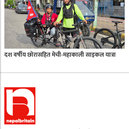
दश वर्षीय छोरासहित मेची-महाकाली साइकल यात्रा