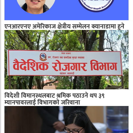
एनआरएनए अमेरिकाज क्षेत्रीय सम्मेलन क्यानाडामा हुने
विदेशी विमानस्थलबाट श्रमिक पठाउने थप ३९
म्यानपावरलाई विभागको जरिवाना