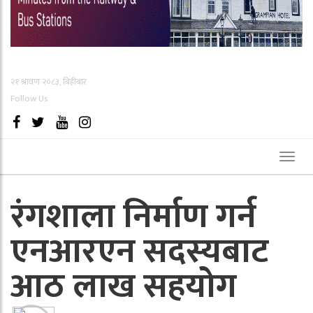
२१ श्रावण २०८३, बिहीबार
Follow Us
Toggl
naviga
रंगशाला निर्माण गर्न
एनआरएन सदस्यबाट
आठ लाख सहयोग