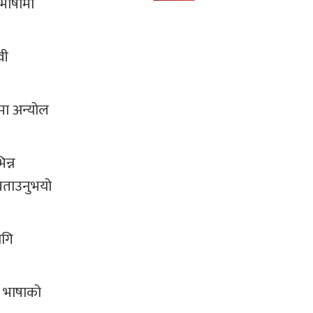
 भाषामा
वी
मा अन्योल
िन्न
 बताउनुभयो
ागि
ी भाषाको