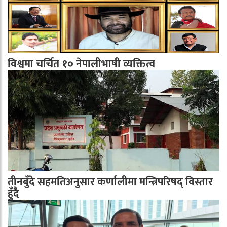
विश्वमा चर्चित १० नेपालीभाषी व्यक्तित्व
तीनबुँदे सहमतिअनुसार कर्णालीमा मन्त्रिपरिषद् विस्तार
हुँदै