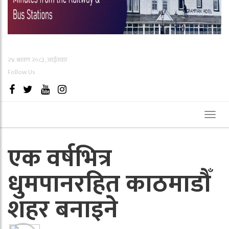
२४ श्रावण २०८३, आईतवार
Follow Us
Toggl
naviga
एक वर्षभित्र
धुमपानरहित काठमाडौँ
शहर बनाइने