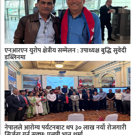
एनआरएन युरोप क्षेत्रीय सम्मेलन : उपाध्यक्ष बुद्धि सुवेदी
डब्लिनमा
नेपालले आरोग्य पर्यटनबाट थप ३० लाख नयाँ रोजगारी
सिर्जना गर्न सक्छ: एलपी भानु शर्मा