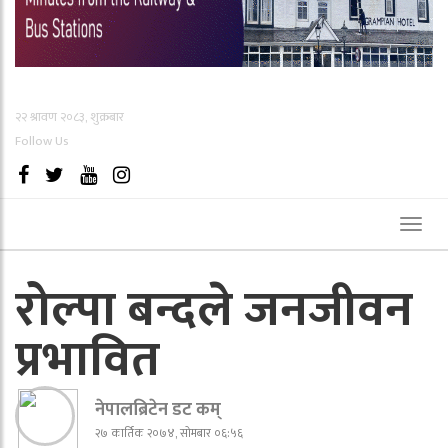
२२ श्रावण २०८३, शुक्रबार
Follow Us
Toggl
naviga
रोल्पा बन्दले जनजीवन
प्रभावित
नेपालब्रिटेन डट कम्
२७ कार्तिक २०७४, सोमबार ०६:५६