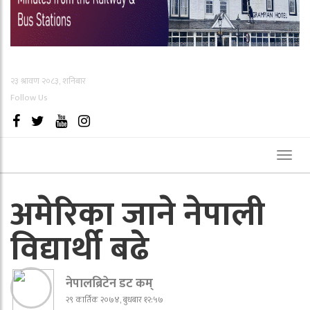
२३ श्रावण २०८३, शनिबार
Follow Us
Toggl
naviga
अमेरिका जाने नेपाली
विद्यार्थी बढे
नेपालब्रिटेन डट कम्
२९ कार्तिक २०७४, बुधबार १२:५७