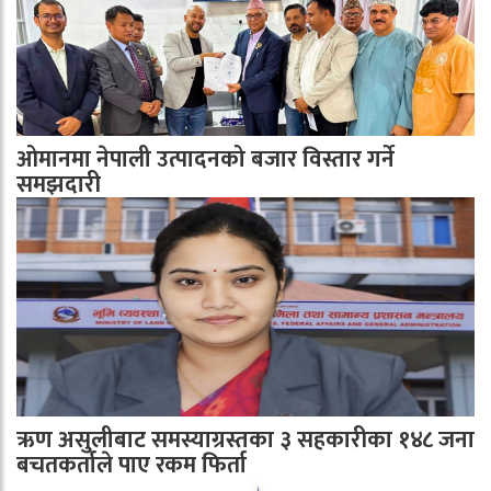
ओमानमा नेपाली उत्पादनको बजार विस्तार गर्ने
समझदारी
ऋण असुलीबाट समस्याग्रस्तका ३ सहकारीका १४८ जना
बचतकर्ताले पाए रकम फिर्ता