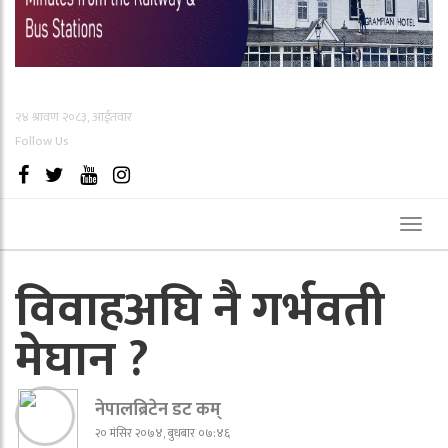
२४ श्रावण २०८३, आईतवार
Follow Us
Toggl
naviga
विवाहअघि नै गर्भवती
मेघान ?
नेपालब्रिटेन डट कम्
२० मंसिर २०७४, बुधबार ०७:४६