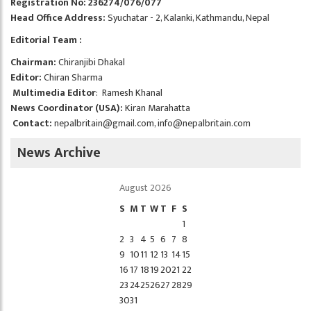
Registration No: 236274/076/077
Head Office Address:
Syuchatar - 2, Kalanki, Kathmandu, Nepal
Editorial Team :
Chairman:
Chiranjibi Dhakal
Editor:
Chiran Sharma
Multimedia Editor
: Ramesh Khanal
News Coordinator (USA):
Kiran Marahatta
Contact:
nepalbritain@gmail.com
,
info@nepalbritain.com
News Archive
August 2026
S
M
T
W
T
F
S
1
2
3
4
5
6
7
8
9
10
11
12
13
14
15
16
17
18
19
20
21
22
23
24
25
26
27
28
29
30
31