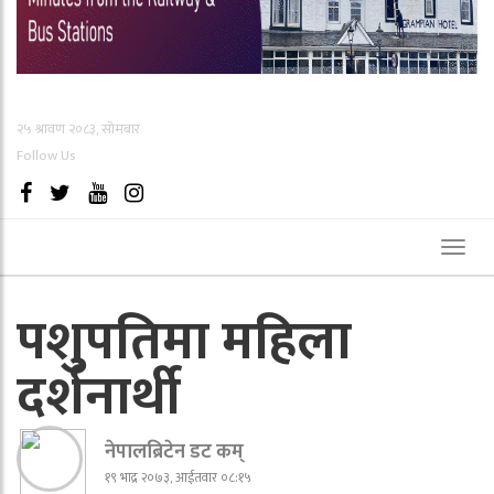
२५ श्रावण २०८३, सोमबार
Follow Us
Toggl
naviga
पशुपतिमा महिला
दर्शनार्थी
नेपालब्रिटेन डट कम्
१९ भाद्र २०७३, आईतवार ०८:१५