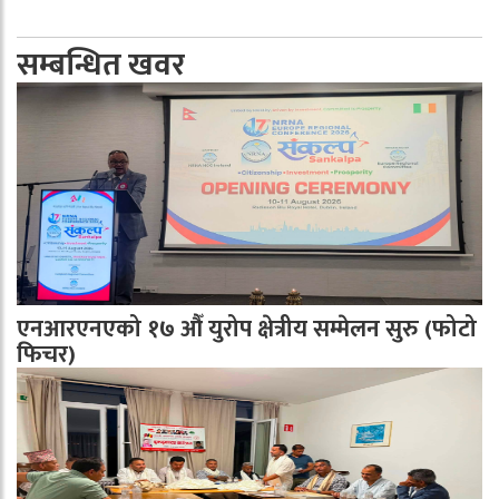
सम्बन्धित खवर
एनआरएनएको १७ औँ युरोप क्षेत्रीय सम्मेलन सुरु (फोटो
फिचर)