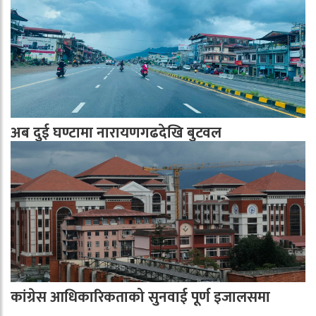
अब दुई घण्टामा नारायणगढदेखि बुटवल
कांग्रेस आधिकारिकताको सुनवाई पूर्ण इजालसमा