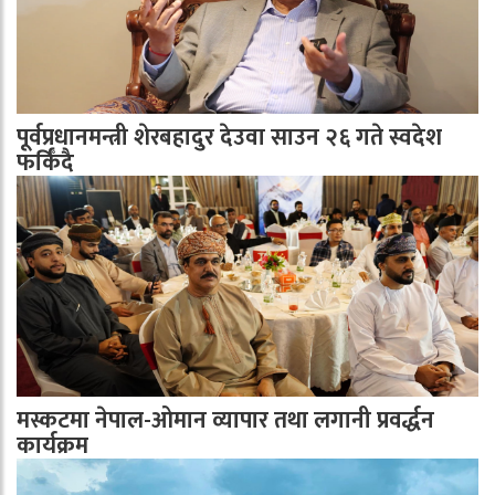
पूर्वप्रधानमन्त्री शेरबहादुर देउवा साउन २६ गते स्वदेश
फर्किँदै
मस्कटमा नेपाल-ओमान व्यापार तथा लगानी प्रवर्द्धन
कार्यक्रम