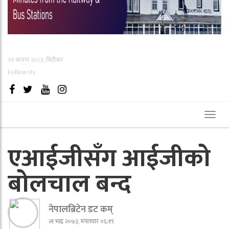
२१ श्रावण २०८३, बिहीबार
Follow Us
Toggl
naviga
एआईजीसँग आईजीको
बोलचाल बन्द
नेपालब्रिटेन डट कम्
२१ भाद्र २०७३, मंगलवार ०६:१९