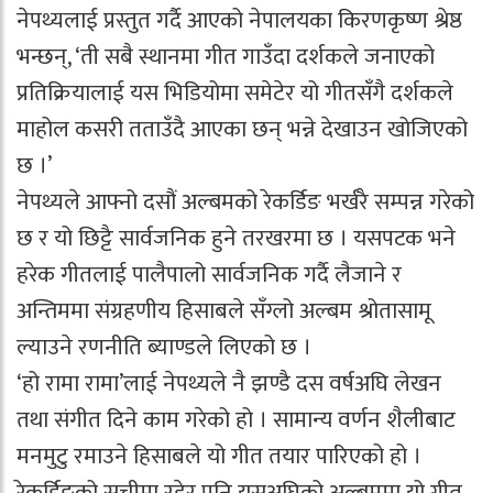
नेपथ्यलाई प्रस्तुत गर्दै आएको नेपालयका किरणकृष्ण श्रेष्ठ
भन्छन्, ‘ती सबै स्थानमा गीत गाउँदा दर्शकले जनाएको
प्रतिक्रियालाई यस भिडियोमा समेटेर यो गीतसँगै दर्शकले
माहोल कसरी तताउँदै आएका छन् भन्ने देखाउन खोजिएको
छ ।’
नेपथ्यले आफ्नो दसौं अल्बमको रेकर्डिङ भर्खरै सम्पन्न गरेको
छ र यो छिट्टै सार्वजनिक हुने तरखरमा छ । यसपटक भने
हरेक गीतलाई पालैपालो सार्वजनिक गर्दै लैजाने र
अन्तिममा संग्रहणीय हिसाबले सँग्लो अल्बम श्रोतासामू
ल्याउने रणनीति ब्याण्डले लिएको छ ।
‘हो रामा रामा’लाई नेपथ्यले नै झण्डै दस वर्षअघि लेखन
तथा संगीत दिने काम गरेको हो । सामान्य वर्णन शैलीबाट
मनमुटु रमाउने हिसाबले यो गीत तयार पारिएको हो ।
रेकर्डिङको सूचीमा रहेर पनि यसअघिको अल्बममा यो गीत