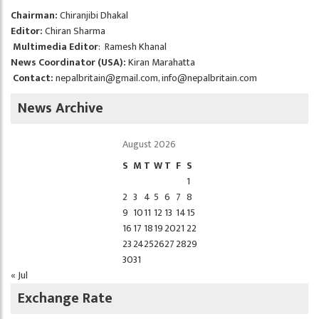
Chairman:
Chiranjibi Dhakal
Editor:
Chiran Sharma
Multimedia Editor
: Ramesh Khanal
News Coordinator (USA):
Kiran Marahatta
Contact:
nepalbritain@gmail.com
,
info@nepalbritain.com
News Archive
August 2026
S
M
T
W
T
F
S
1
2
3
4
5
6
7
8
9
10
11
12
13
14
15
16
17
18
19
20
21
22
23
24
25
26
27
28
29
30
31
« Jul
Exchange Rate