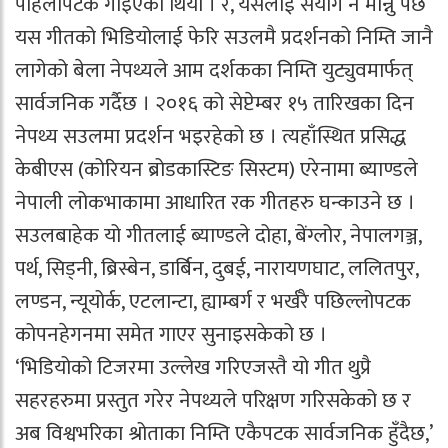
पहिलोपटक गाइएको थियो । र, यसलाई संयोग नै मान्नु पर्छ
यस गीतको भिडियोलाई फेरि सउलमै प्रदर्शनको निम्ति जानै
लागेको बेला नेपथ्यले आम दर्शकका निम्ति युट्युवमार्फत्
सार्वजनिक गर्दैछ । २०१६ को सेप्टेम्बर १५ तारिखका दिन
नेपथ्य सउलमा प्रदर्शन भइरहेको छ । त्यहाँस्थित प्रसिद्ध
केबीएस (कोरियन ब्रोडकास्टिङ सिस्टम) एरेनामा ब्याण्डले
नेपाली लोकभाकामा आधारित रक गीतहरु घन्काउने छ ।
सउलबाहेक यो गीतलाई ब्याण्डले दोहा, बेंग्लोर, नेपालगञ्ज,
पर्थ, सिड्नी, ब्रिस्बेन, डार्बिन, दुबई, नारायणघाट, ललितपुर,
लण्डन, न्यूयोर्क, एटलान्टा, ह्याम्बर्ग र भर्खरै पछिल्लोपटक
कोपनहेगनमा समेत गाएर सुनाइसकेको छ ।
‘भिडियोको टिजरमा उल्लेख गरिएजस्तै यो गीत थुप्रै
सहरहरुमा प्रस्तुत गरेर नेपथ्यले परिक्षण गरिसकेको छ र
अब विश्वभरिका श्रोताका निम्ति एकैपटक सार्वजनिक हुँदैछ,’