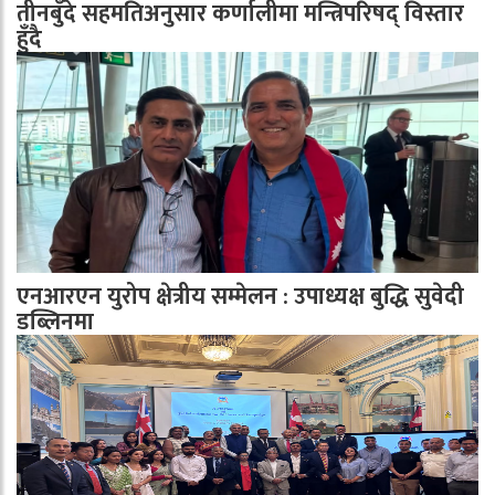
तीनबुँदे सहमतिअनुसार कर्णालीमा मन्त्रिपरिषद् विस्तार
हुँदै
एनआरएन युरोप क्षेत्रीय सम्मेलन : उपाध्यक्ष बुद्धि सुवेदी
डब्लिनमा