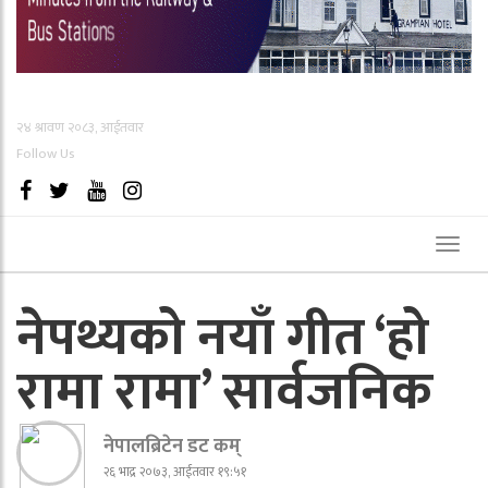
२४ श्रावण २०८३, आईतवार
Follow Us
Toggl
naviga
नेपथ्यको नयाँ गीत ‘हो
रामा रामा’ सार्वजनिक
नेपालब्रिटेन डट कम्
२६ भाद्र २०७३, आईतवार १९:५१