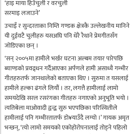
‘हाइ माया हिउँचुली र वरचुली
सरमाइ लजाउने’
उचाइँ र सुन्दरताका निम्ति गण्डक क्षेत्रकै उल्लेखनीय मानिने
यी दुईवटै चुलीहरु यसअघि पनि धेरै रैथाने प्रेमगीतसँग
जोडिएका छन् ।
‘सन् २००५मा हामीले भर्खर घटना अल्बम तयार पारेपछि
ब्याण्डको प्रवद्र्धन गर्दैआएका अर्पणले हामी असाध्यै गम्भीर
गीतहरुतर्फ जानथालेको बताएका थिए । सुरुमा त यसलाई
हामीले हल्का ढंगले लियौं । तर, लगत्तै हामीलाई लामो
समयदेखि सरल रसरंगका गीतहरु नगाएको अनुभूति भयो ।
त्यतिबेला माओवादी द्वन्द्व सुरु भएपछिका परिस्थितीले
हामीलाई पनि गम्भीरतातर्फ डो¥याउँदै लग्यो ।’ गायक अमृत
भन्छन्, ‘त्यो लामो समयको एकोहोरोपनालाई तोड्ने पहिलो