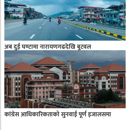
अब दुई घण्टामा नारायणगढदेखि बुटवल
कांग्रेस आधिकारिकताको सुनवाई पूर्ण इजालसमा