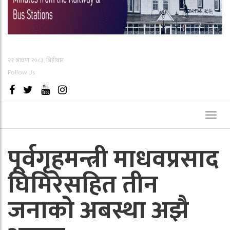
२१ श्रावण २०८३, बिहीबार
Follow Us
Toggl
naviga
पूर्वगृहमन्त्री माधवप्रसाद
घिमिरेसहित तीन
जनाको अबस्था अझै