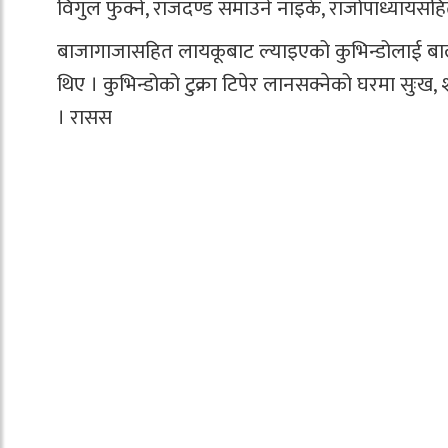
विगुल फुक्ने, राजदण्ड समाउने नाइके, राजोपाध्यायसहितक
बाजागाजासहित लायकूबाट ल्याइएको कुभिन्डोलाई बालक
थिए । कुभिन्डोको टुक्रा टिपेर लानसक्नेको घरमा सुःख,
। रासस