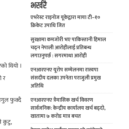
भर्खरै
एभरेस्ट राइनोज यूकेद्वारा माया टी–१०
क्रिकेट उपाधि जित
सुरक्षामा कमजोरी भए पाकिस्तानी हिमाल
चढ्न नेपाली आरोहीलाई प्रतिबन्ध
लगाउनुपर्छ : सगरमाथा आरोही
एको थियो ।
एनआरएनए यूरोप सम्मेलनमा रास्वपा
ो र
संसदीय दलका उपनेता पराजुली प्रमुख
अतिथि
ुल फुक्दै
एनआरएनए त्रैमासिक खर्च विवरण
सार्वजनिक: केन्द्रीय कार्यालय खर्च बढ्दो,
खातामा ७ करोड मात्र बचत
 कुटु,