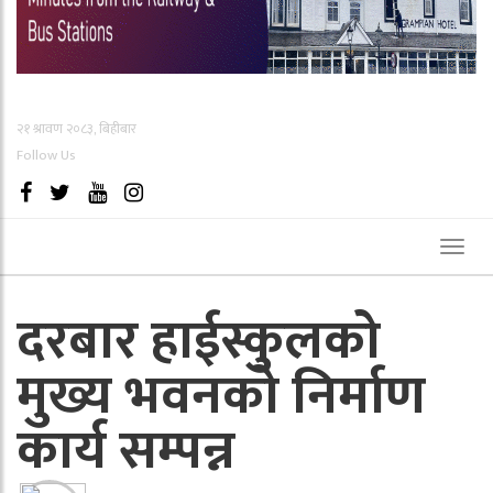
२१ श्रावण २०८३, बिहीबार
Follow Us
Toggl
naviga
दरबार हाईस्कुलको
मुख्य भवनको निर्माण
कार्य सम्पन्न