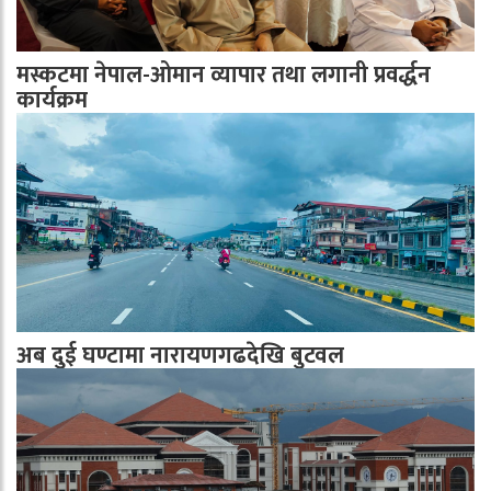
मस्कटमा नेपाल-ओमान व्यापार तथा लगानी प्रवर्द्धन
कार्यक्रम
अब दुई घण्टामा नारायणगढदेखि बुटवल