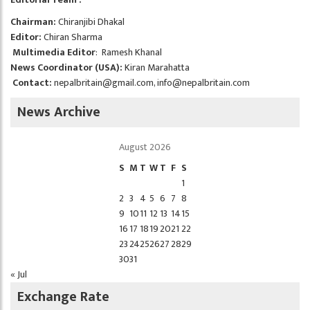
Chairman:
Chiranjibi Dhakal
Editor:
Chiran Sharma
Multimedia Editor
: Ramesh Khanal
News Coordinator (USA):
Kiran Marahatta
Contact:
nepalbritain@gmail.com
,
info@nepalbritain.com
News Archive
August 2026
S
M
T
W
T
F
S
1
2
3
4
5
6
7
8
9
10
11
12
13
14
15
16
17
18
19
20
21
22
23
24
25
26
27
28
29
30
31
« Jul
Exchange Rate