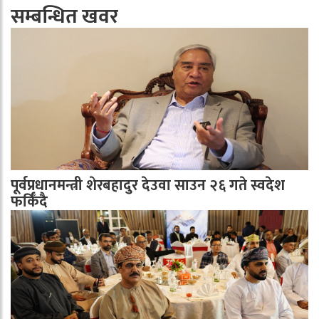
सम्बन्धित खवर
पूर्वप्रधानमन्त्री शेरबहादुर देउवा साउन २६ गते स्वदेश
फर्किँदै