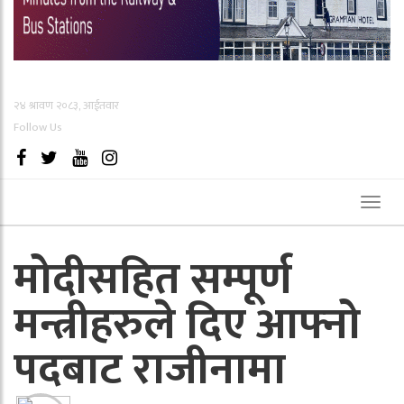
२४ श्रावण २०८३, आईतवार
Follow Us
Toggl
naviga
मोदीसहित सम्पूर्ण
मन्त्रीहरुले दिए आफ्नो
पदबाट राजीनामा