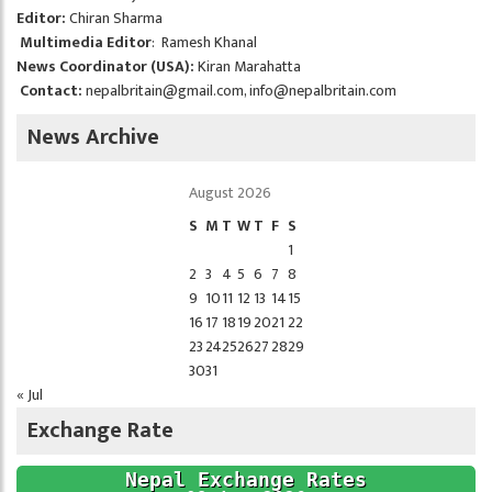
Editor:
Chiran Sharma
Multimedia Editor
: Ramesh Khanal
News Coordinator (USA):
Kiran Marahatta
Contact:
nepalbritain@gmail.com
,
info@nepalbritain.com
News Archive
August 2026
S
M
T
W
T
F
S
1
2
3
4
5
6
7
8
9
10
11
12
13
14
15
16
17
18
19
20
21
22
23
24
25
26
27
28
29
30
31
« Jul
Exchange Rate