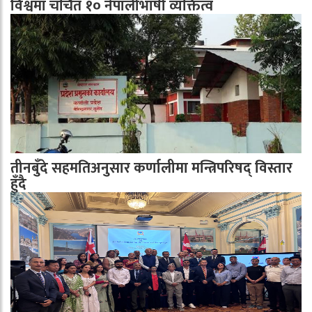
विश्वमा चर्चित १० नेपालीभाषी व्यक्तित्व
तीनबुँदे सहमतिअनुसार कर्णालीमा मन्त्रिपरिषद् विस्तार
हुँदै