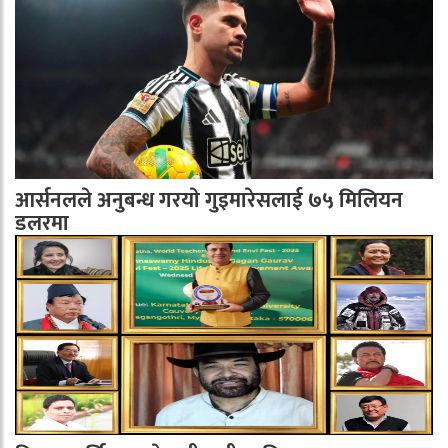
आर्सनलले अनुबन्ध गरयाे गुइमारेसलाई ७५ मिलियन
डलरमा