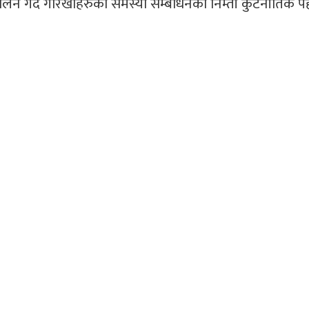
मेलन गर्दै गोरखाहरुको समस्या सम्बोधनको निम्ती कुटनीतिक 