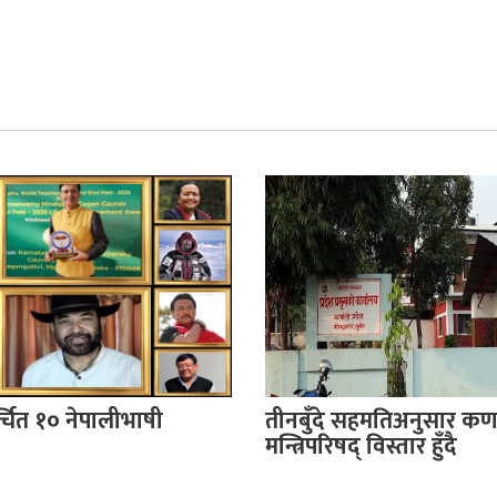
र्चित १० नेपालीभाषी
तीनबुँदे सहमतिअनुसार कर्
मन्त्रिपरिषद् विस्तार हुँदै