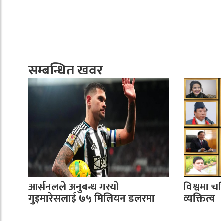
सम्बन्धित खवर
आर्सनलले अनुबन्ध गरयाे
विश्वमा च
गुइमारेसलाई ७५ मिलियन डलरमा
व्यक्तित्व