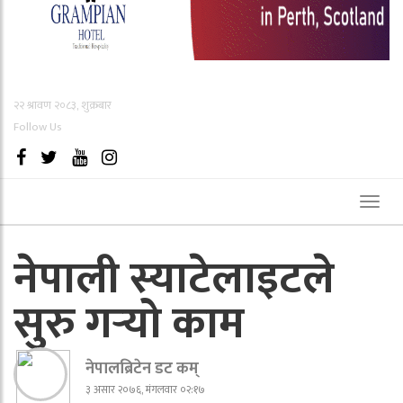
२२ श्रावण २०८३, शुक्रबार
Follow Us
Toggl
naviga
नेपाली स्याटेलाइटले
सुरु गर्‍यो काम
नेपालब्रिटेन डट कम्
३ असार २०७६, मंगलवार ०२:१७