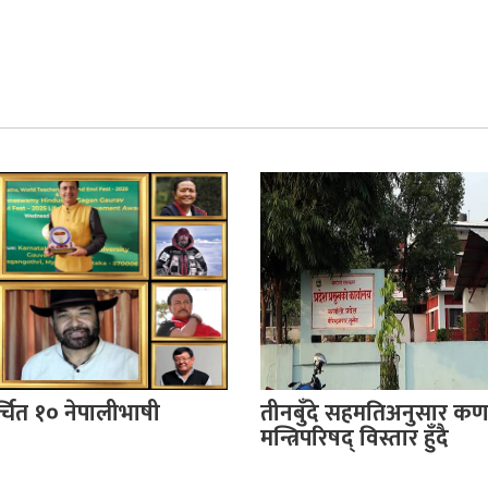
र्चित १० नेपालीभाषी
तीनबुँदे सहमतिअनुसार कर्
मन्त्रिपरिषद् विस्तार हुँदै