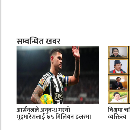
सम्बन्धित खवर
आर्सनलले अनुबन्ध गरयाे
विश्वमा च
गुइमारेसलाई ७५ मिलियन डलरमा
व्यक्तित्व