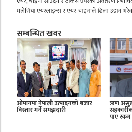
एयर, चाइना साउदर्न र टर्किस एयरको अवतरण प्रभावि
मलेसिया एयरलाइन्स र एयर चाइनाले ढिला उडान भरेक
सम्बन्धित खवर
ओमानमा नेपाली उत्पादनको बजार
ऋण असुली
विस्तार गर्ने समझदारी
सहकारीका
पाए रकम फ