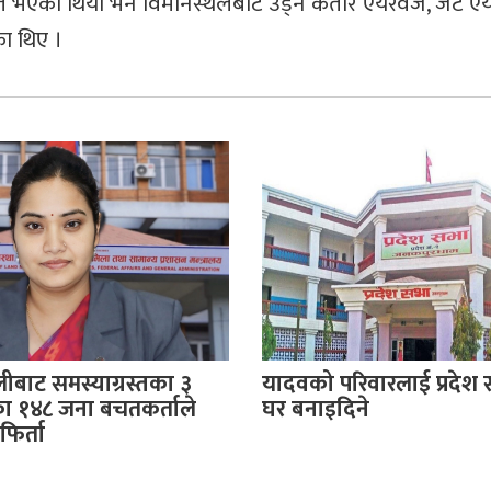
त भएको थियो भने विमानस्थलबाट उड्ने कतार एयरवेज, जेट एय
ा थिए ।
बाट समस्याग्रस्तका ३
यादवको परिवारलाई प्रदेश
 १४८ जना बचतकर्ताले
घर बनाइदिने
िर्ता