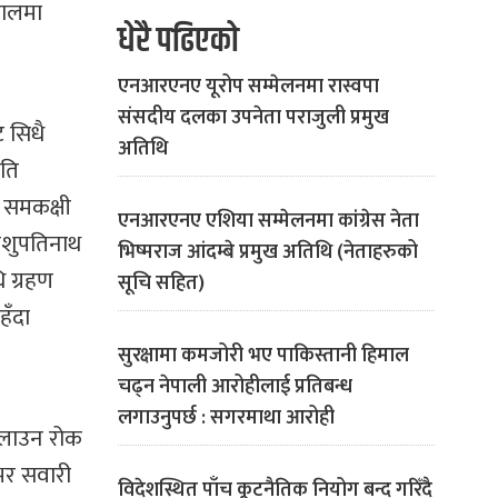
सालमा
धेरै पढिएको
एनआरएनए यूरोप सम्मेलनमा रास्वपा
संसदीय दलका उपनेता पराजुली प्रमुख
ट सिधै
अतिथि
पति
 । समकक्षी
एनआरएनए एशिया सम्मेलनमा कांग्रेस नेता
 पशुपतिनाथ
भिष्मराज आंदम्बे प्रमुख अतिथि (नेताहरुको
ि ग्रहण
सूचि सहित)
हँदा
सुरक्षामा कमजोरी भए पाकिस्तानी हिमाल
चढ्न नेपाली आरोहीलाई प्रतिबन्ध
लगाउनुपर्छ : सगरमाथा आरोही
 चलाउन रोक
नभर सवारी
विदेशस्थित पाँच कूटनैतिक नियोग बन्द गरिँदै