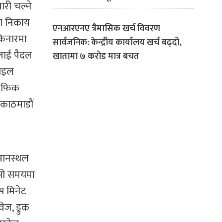
री चल्ने
षा निकाय
एनआरएनए त्रैमासिक खर्च विवरण
किनारमा
सार्वजनिक: केन्द्रीय कार्यालय खर्च बढ्दो,
णलाई पैदल
खातामा ७ करोड मात्र बचत
बाइल
राफिक
 काठमाडौं
िमानस्थल
 सो समयमा
स मिनेट
ज, ड्रुक