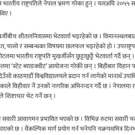
ारतीय राष्ट्रपतिले नेपाल भ्रमण गरेका हुन् । यसअघि २०५५ 
 थिए ।
व मुखर्जीबीच शीतलनिवासमा भेटवार्ता भइरहेको छ । विमानस्थलबा
 हित, चासो र सम्बन्धका विषयमा छलफल भइरहेको हो । उपराष्ट्र
लमा भारतीय राष्ट्रपति मुखर्जीसँग छुट्टाछुट्टै भेटवार्ता गर्दै छन्
होटलमा ‘स्टेट ब्याङक्वीट’ आयोजना गरेकी छन् । बिहीबार विहान
दिउँसो काठमाडौं विश्वविद्यालयले प्रदान गर्न लागेको मानार्थ उपाध
काले विहीवार नै उनको नागरिक अभिनन्दन गर्दै छ । नेपालमा र
 शिष्टाचार भेट गर्ने छन् ।
ौंको सवारी आवागमन प्रभावित भएको छ । विभिन्न रुटमा सवारी
सुझाएको छ । वैकल्पिक मार्ग प्रयोग गर्न भनेपनि चक्रपथभित्र दि