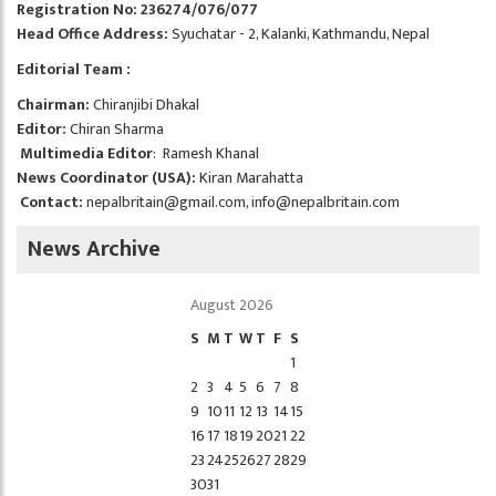
Registration No: 236274/076/077
Head Office Address:
Syuchatar - 2, Kalanki, Kathmandu, Nepal
Editorial Team :
Chairman:
Chiranjibi Dhakal
Editor:
Chiran Sharma
Multimedia Editor
: Ramesh Khanal
News Coordinator (USA):
Kiran Marahatta
Contact:
nepalbritain@gmail.com
,
info@nepalbritain.com
News Archive
August 2026
S
M
T
W
T
F
S
1
2
3
4
5
6
7
8
9
10
11
12
13
14
15
16
17
18
19
20
21
22
23
24
25
26
27
28
29
30
31