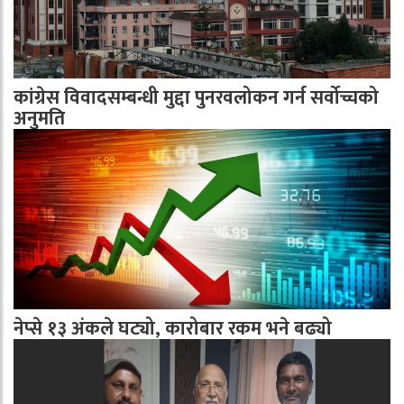
कांग्रेस विवादसम्बन्धी मुद्दा पुनरवलोकन गर्न सर्वोच्चको
अनुमति
नेप्से १३ अंकले घट्यो, कारोबार रकम भने बढ्यो