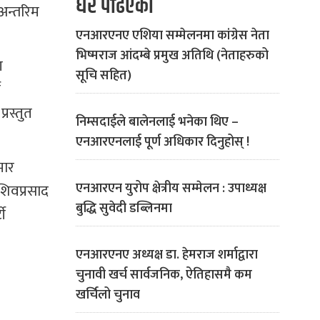
धेरै पढिएको
अन्तरिम
एनआरएनए एशिया सम्मेलनमा कांग्रेस नेता
भिष्मराज आंदम्बे प्रमुख अतिथि (नेताहरुको
ण
सूचि सहित)
ी
रस्तुत
निम्सदाईले बालेनलाई भनेका थिए –
एनआरएनलाई पूर्ण अधिकार दिनुहोस् !
मार
एनआरएन युरोप क्षेत्रीय सम्मेलन : उपाध्यक्ष
 शिवप्रसाद
बुद्धि सुवेदी डब्लिनमा
टी
एनआरएनए अध्यक्ष डा. हेमराज शर्माद्वारा
चुनावी खर्च सार्वजनिक, ऐतिहासमै कम
खर्चिलो चुनाव